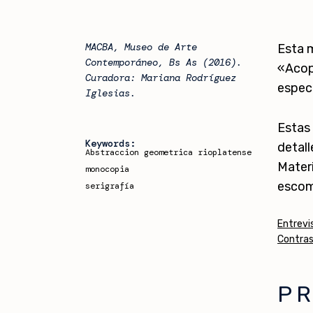
MACBA, Museo de Arte
Esta 
Contemporáneo, Bs As (2016).
«Acopl
Curadora: Mariana Rodríguez
especi
Iglesias.
Estas 
Keywords:
detall
Abstraccion geometrica rioplatense
Materi
monocopia
escom
serigrafía
Entrevi
Contras
P