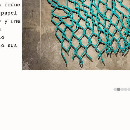
a reúne
 papel
) y una
s
io
jo sus